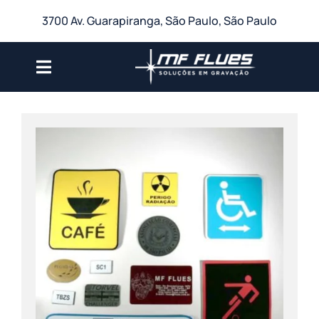
Ir
3700 Av. Guarapiranga, São Paulo, São Paulo
para
o
conteúdo
Toggle
Navigation
A Empresa
Produtos para Gravação
Serviços
Galeria
Blog