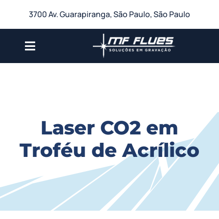
Ir
3700 Av. Guarapiranga, São Paulo, São Paulo
para
o
conteúdo
Toggle
Navigation
A Empresa
Produtos para Gravação
Laser CO2 em
Serviços
Troféu de Acrílico
Galeria
Blog