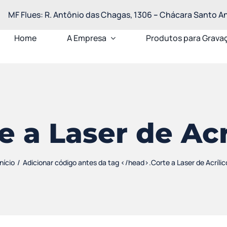
MF Flues: R. Antônio das Chagas, 1306
–
Chácara Santo Ant
Home
A Empresa
Produtos para Grava
e a Laser de Acr
Início
Adicionar código antes da tag </head>.
Corte a Laser de Acrílic