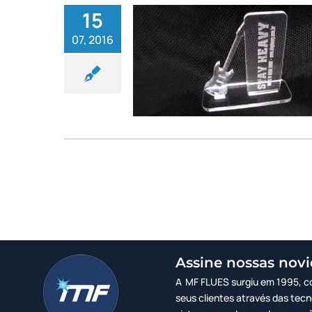
15
07, 2016
ão e corte
acrílico
MF Flues
Assine nossas nov
A MF FLUES surgiu em 1995, co
seus clientes através das tec